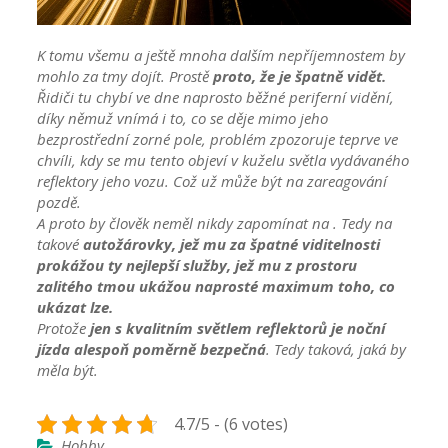
K tomu všemu a ještě mnoha dalším nepříjemnostem by
mohlo za tmy dojít. Prostě
proto, že je špatně vidět.
Řidiči tu chybí ve dne naprosto běžné periferní vidění,
díky němuž vnímá i to, co se děje mimo jeho
bezprostřední zorné pole, problém zpozoruje teprve ve
chvíli, kdy se mu tento objeví v kuželu světla vydávaného
reflektory jeho vozu. Což už může být na zareagování
pozdě.
A proto by člověk neměl nikdy zapomínat na
. Tedy na
takové
autožárovky, jež mu za špatné viditelnosti
prokážou ty nejlepší služby, jež mu z prostoru
zalitého tmou ukážou naprosté maximum toho, co
ukázat lze.
Protože
jen s kvalitním světlem reflektorů je noční
jízda alespoň poměrně bezpečná
. Tedy taková, jaká by
měla být.
4.7/5 - (6 votes)
Hobby