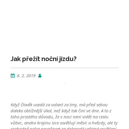
Jak přežít noční jízdu?
6. 2. 2019
Když člověk usedá za volant za tmy, má před sebou
daleko obtížnější úkol, než když tak činí ve dne. A to z
toho prostého důvodu, že v noci není vidět na cestu
vůbec, anebo krajinu sice osvětlují měsíc a hvězdy, ale ty
rozhodně nelze považovat za dokonalé veřejné osvětlení.