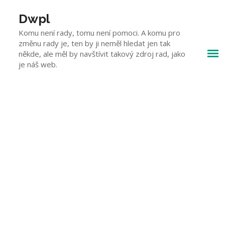
Skip
to
Dwpl
content
Komu není rady, tomu není pomoci. A komu pro
změnu rady je, ten by ji neměl hledat jen tak
někde, ale měl by navštívit takový zdroj rad, jako
je náš web.