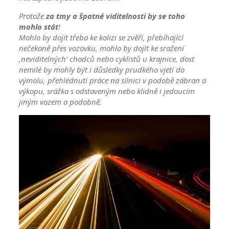
Protože
za tmy a špatné viditelnosti by se toho
mohlo stát
!
Mohlo by dojít třeba ke kolizi se zvěří, přebíhající
nečekaně přes vozovku, mohlo by dojít ke sražení
‚neviditelných‘ chodců nebo cyklistů u krajnice, dost
nemilé by mohly být i důsledky prudkého vjetí do
výmolu, přehlédnutí práce na silnici v podobě zábran a
výkopu, srážka s odstaveným nebo klidně i jedoucím
jiným vozem a podobně.