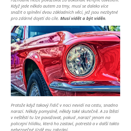
Když jede někdo autem za tmy, musí se daleko více
snažit o splnění dvou základních věcí, jež jsou nezbytné
pro zdárné dojetí do cíle.
Musí vidět a být viděn
.
Protože když takový řidič v noci nevidí na cestu, snadno
narazí. Někdy pomyslně, někdy také skutečně. A za štěstí
v neštěstí tu lze považovat, pokud ‚narazí‘ jenom na
policejní hlídku, která ho zastaví, potrestá a v další takto
nebezpečné jízdě mu zabrání.