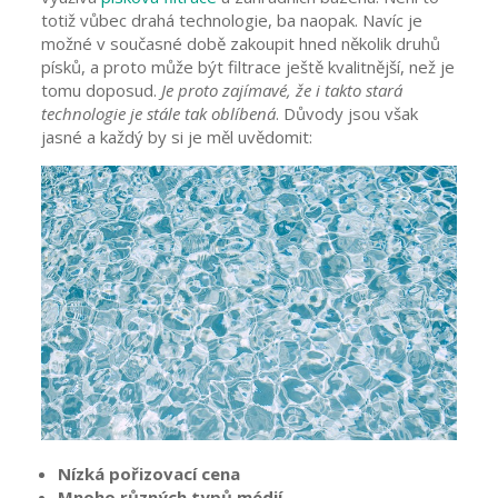
totiž vůbec drahá technologie, ba naopak. Navíc je
možné v současné době zakoupit hned několik druhů
písků, a proto může být filtrace ještě kvalitnější, než je
tomu doposud.
Je proto zajímavé, že i takto stará
technologie je stále tak oblíbená
. Důvody jsou však
jasné a každý by si je měl uvědomit:
Nízká pořizovací cena
Mnoho různých typů médií