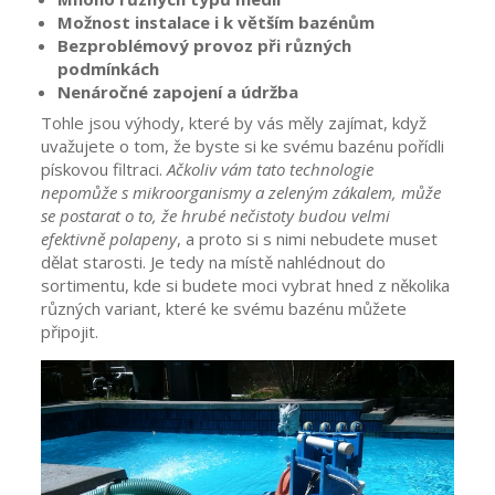
Možnost instalace i k větším bazénům
Bezproblémový provoz při různých
podmínkách
Nenáročné zapojení a údržba
Tohle jsou výhody, které by vás měly zajímat, když
uvažujete o tom, že byste si ke svému bazénu pořídli
pískovou filtraci.
Ačkoliv vám tato technologie
nepomůže s mikroorganismy a zeleným zákalem, může
se postarat o to, že hrubé nečistoty budou velmi
efektivně polapeny
, a proto si s nimi nebudete muset
dělat starosti. Je tedy na místě nahlédnout do
sortimentu, kde si budete moci vybrat hned z několika
různých variant, které ke svému bazénu můžete
připojit.