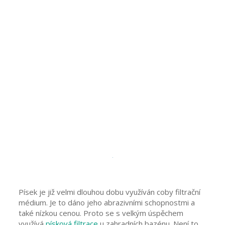
Písek je již velmi dlouhou dobu využíván coby filtrační
médium. Je to dáno jeho abrazivními schopnostmi a
také nízkou cenou. Proto se s velkým úspěchem
využívá
písková filtrace
u zahradních bazénu. Není to