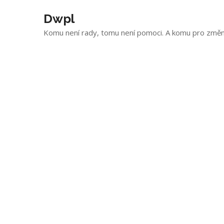
Skip
to
Dwpl
content
Komu není rady, tomu není pomoci. A komu pro změnu r