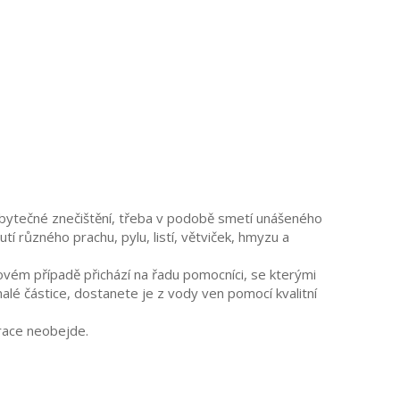
 zbytečné znečištění, třeba v podobě smetí unášeného
 různého prachu, pylu, listí, větviček, hmyzu a
kovém případě přichází na řadu pomocníci, se kterými
lé částice, dostanete je z vody ven pomocí kvalitní
trace neobejde.