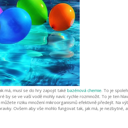
ak má, musí se do hry zapojit také
bazénová chemie
. To je spole
teré by se ve vaší vodě mohly navíc rychle rozmnožit. To je ten hl
 můžete riziku množení mikroorganismů efektivně předejít. Na výb
ípravky. Ovšem aby vše mohlo fungovat tak, jak má, je nezbytné,