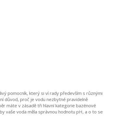
hlivý pomocník, který si ví rady především s různými
avní důvod, proč je vodu nezbytné pravidelně
ěr máte v zásadě tři hlavní kategorie bazénové
 aby vaše voda měla správnou hodnotu pH, a o to se