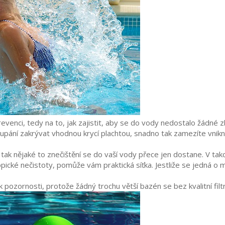
evenci, tedy na to, jak zajistit, aby se do vody nedostalo žádné
ání zakrývat vhodnou krycí plachtou, snadno tak zamezíte vniknutí
 tak nějaké to znečištění se do vaší vody přece jen dostane. V ta
cké nečistoty, pomůže vám praktická síťka. Jestliže se jedná o ma
k pozornosti, protože žádný trochu větší bazén se bez kvalitní fil