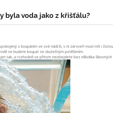
 byla voda jako z křišťálu?
pokojený s koupáním ve své nádrži, v ní zároveň musí mít i čistou
ové vodě se budete koupat se skutečným potěšením.
í jen tak, a rozhodně se přitom neobejdete bez několika šikovnýc